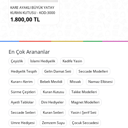
KARE AYAKLI BÜYÜK YATAY
KURAN KUTUSU - KOD:3000
1.800,00 TL
En Çok Arananlar
Çeyizlik
İslami Hediyelik
Kadife Yasin
Hediyelik Tespih
Gelin Damat Seti
Seccade Modelleri
Kuran-ı Kerim
Bebek Mevlidi
Misvak
Namaz Elbisesi
Sürme Çeşitleri
Kuran Kutusu
Takke Modelleri
Ayetli Tablolar
Dini Hediyeler
Magnet Modelleri
Seccade Setleri
Kuran Setleri
Yasin i Şerif Seti
Umre Hediyesi
Zemzem Suyu
Çocuk Seccadesi