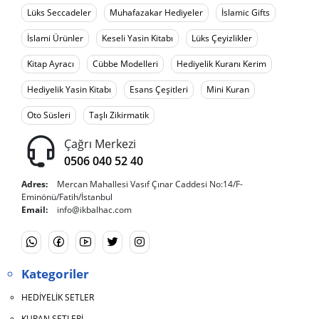
Lüks Seccadeler
Muhafazakar Hediyeler
İslamic Gifts
İslami Ürünler
Keseli Yasin Kitabı
Lüks Çeyizlikler
Kitap Ayracı
Cübbe Modelleri
Hediyelik Kuranı Kerim
Hediyelik Yasin Kitabı
Esans Çeşitleri
Mini Kuran
Oto Süsleri
Taşlı Zikirmatik
Çağrı Merkezi
0506 040 52 40
Adres:
Mercan Mahallesi Vasıf Çınar Caddesi No:14/F-
Eminönü/Fatih/İstanbul
Email:
info@ikbalhac.com
Kategoriler
HEDİYELİK SETLER
KURAN SETLERİ