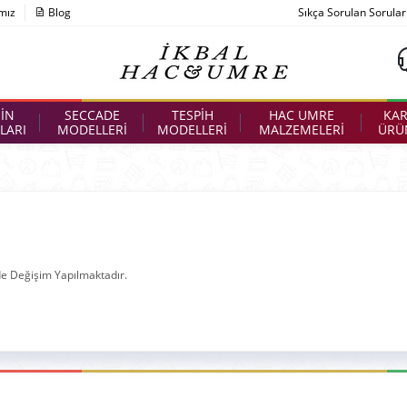
mız
Blog
Sıkça Sorulan Sorular
İN
SECCADE
TESPİH
HAC UMRE
KAR
LARI
MODELLERİ
MODELLERİ
MALZEMELERİ
ÜRÜ
e Değişim Yapılmaktadır.