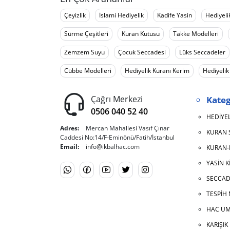
Çeyizlik
İslami Hediyelik
Kadife Yasin
Hediyeli
Sürme Çeşitleri
Kuran Kutusu
Takke Modelleri
Zemzem Suyu
Çocuk Seccadesi
Lüks Seccadeler
Cübbe Modelleri
Hediyelik Kuranı Kerim
Hediyelik
Çağrı Merkezi
Kateg
0506 040 52 40
HEDİYEL
Adres:
Mercan Mahallesi Vasıf Çınar
KURAN 
Caddesi No:14/F-Eminönü/Fatih/İstanbul
Email:
info@ikbalhac.com
KURAN-I
YASİN K
SECCAD
TESPİH
HAC UM
KARIŞI