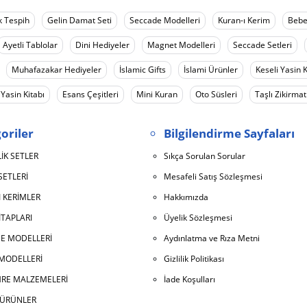
k Tespih
Gelin Damat Seti
Seccade Modelleri
Kuran-ı Kerim
Bebe
Ayetli Tablolar
Dini Hediyeler
Magnet Modelleri
Seccade Setleri
Muhafazakar Hediyeler
İslamic Gifts
İslami Ürünler
Keseli Yasin K
 Yasin Kitabı
Esans Çeşitleri
Mini Kuran
Oto Süsleri
Taşlı Zikirmat
oriler
Bilgilendirme Sayfaları
İK SETLER
Sıkça Sorulan Sorular
SETLERİ
Mesafeli Satış Sözleşmesi
 KERİMLER
Hakkımızda
İTAPLARI
Üyelik Sözleşmesi
E MODELLERİ
Aydınlatma ve Rıza Metni
 MODELLERİ
Gizlilik Politikası
RE MALZEMELERİ
İade Koşulları
K ÜRÜNLER