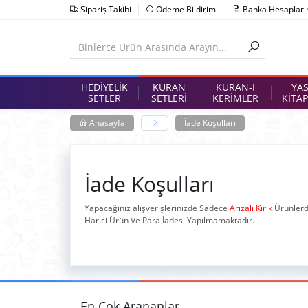
Sipariş Takibi
Ödeme Bildirimi
Banka Hesapları
HEDİYELİK
KURAN
KURAN-I
YAS
SETLER
SETLERİ
KERİMLER
KİTAP
Anasayfa
İade Koşulları
İade Koşulları
Yapacağınız alışverişlerinizde Sadece
Arızalı Kırık
Ürünlerd
Harici Ürün Ve Para İadesi Yapılmamaktadır.
En Çok Arananlar