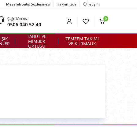
Mesafeli Satış Sözleşmesi
Hakkımızda
İletişim
Çağrı Merkezi
0
0506 040 52 40
TABUT VE
IŞIK
ZEMZEM TAKIMI
MİMBER
NLER
VE KURMALIK
ÖRTÜSÜ