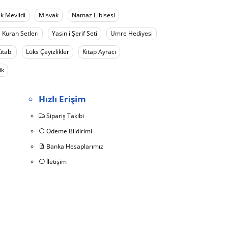
k Mevlidi
Misvak
Namaz Elbisesi
Kuran Setleri
Yasin i Şerif Seti
Umre Hediyesi
itabı
Lüks Çeyizlikler
Kitap Ayracı
ik
Hızlı Erişim
Sipariş Takibi
Ödeme Bildirimi
Banka Hesaplarımız
İletişim