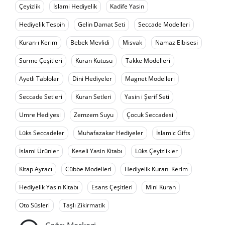
Çeyizlik
İslami Hediyelik
Kadife Yasin
Hediyelik Tespih
Gelin Damat Seti
Seccade Modelleri
Kuran-ı Kerim
Bebek Mevlidi
Misvak
Namaz Elbisesi
Sürme Çeşitleri
Kuran Kutusu
Takke Modelleri
Ayetli Tablolar
Dini Hediyeler
Magnet Modelleri
Seccade Setleri
Kuran Setleri
Yasin i Şerif Seti
Umre Hediyesi
Zemzem Suyu
Çocuk Seccadesi
Lüks Seccadeler
Muhafazakar Hediyeler
İslamic Gifts
İslami Ürünler
Keseli Yasin Kitabı
Lüks Çeyizlikler
Kitap Ayracı
Cübbe Modelleri
Hediyelik Kuranı Kerim
Hediyelik Yasin Kitabı
Esans Çeşitleri
Mini Kuran
Oto Süsleri
Taşlı Zikirmatik