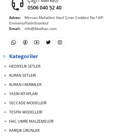
Çağrı Merkezi
0506 040 52 40
Adres:
Mercan Mahallesi Vasıf Çınar Caddesi No:14/F-
Eminönü/Fatih/İstanbul
Email:
info@ikbalhac.com
Kategoriler
HEDİYELİK SETLER
KURAN SETLERİ
KURAN-I KERİMLER
YASİN KİTAPLARI
SECCADE MODELLERİ
TESPİH MODELLERİ
HAC UMRE MALZEMELERİ
KARIŞIK ÜRÜNLER