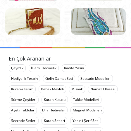
En Çok Arananlar
Çeyizlik
İslami Hediyelik
Kadife Yasin
Hediyelik Tespih
Gelin Damat Seti
Seccade Modelleri
Kuran-ı Kerim
Bebek Mevlidi
Misvak
Namaz Elbisesi
Sürme Çeşitleri
Kuran Kutusu
Takke Modelleri
Ayetli Tablolar
Dini Hediyeler
Magnet Modelleri
Seccade Setleri
Kuran Setleri
Yasin i Şerif Seti