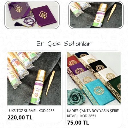
En Çok Satanlar
LÜKS TOZ SÜRME - KOD:2255
KADİFE ÇANTA BOY YASİN ŞERİF
KİTABI - KOD:2851
220,00 TL
75,00 TL