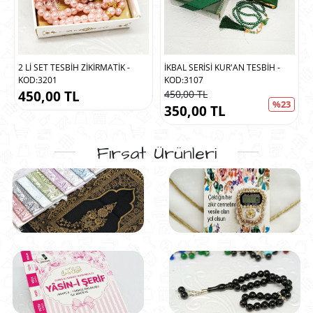
2 Lİ SET TESBİH ZİKİRMATİK -
İKBAL SERİSİ KUR'AN TESBİH -
KOD:3201
KOD:3107
450,00 TL
450,00 TL
%23
350,00 TL
Fırsat Ürünleri