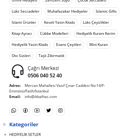
Umre Hediyesi
Zemzem Suyu
Çocuk Seccadesi
Lüks Seccadeler
Muhafazakar Hediyeler
İslamic Gifts
İslami Ürünler
Keseli Yasin Kitabı
Lüks Çeyizlikler
Kitap Ayracı
Cübbe Modelleri
Hediyelik Kuranı Kerim
Hediyelik Yasin Kitabı
Esans Çeşitleri
Mini Kuran
Oto Süsleri
Taşlı Zikirmatik
Çağrı Merkezi
0506 040 52 40
Adres:
Mercan Mahallesi Vasıf Çınar Caddesi No:14/F-
Eminönü/Fatih/İstanbul
Email:
info@ikbalhac.com
Kategoriler
HEDİYELİK SETLER